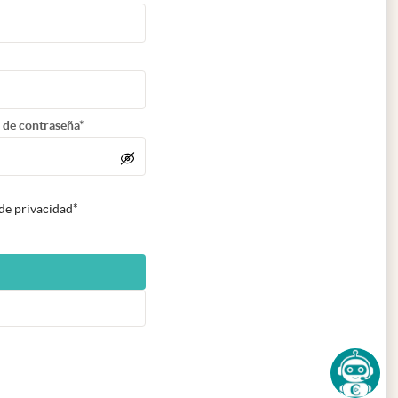
 de contraseña*
 de privacidad*
n nueva pestaña