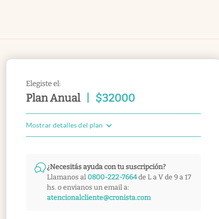
Elegiste el:
Plan Anual
|
$
32000
Mostrar detalles del plan
¿Necesitás ayuda con tu suscripción?
Llamanos al
0800-222-7664
de L a V de 9 a 17
hs. o envianos un email a:
atencionalcliente@cronista.com