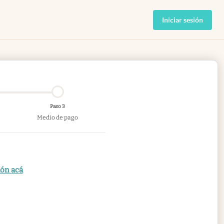
Iniciar sesión
Paso 3
Medio de pago
ión acá