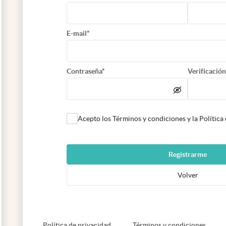
E-mail*
Contraseña*
Verificación
Acepto los Términos y condiciones y la Política
Registrarme
Volver
abre en nueva pestaña
abre e
Política de privacidad
Términos y condiciones