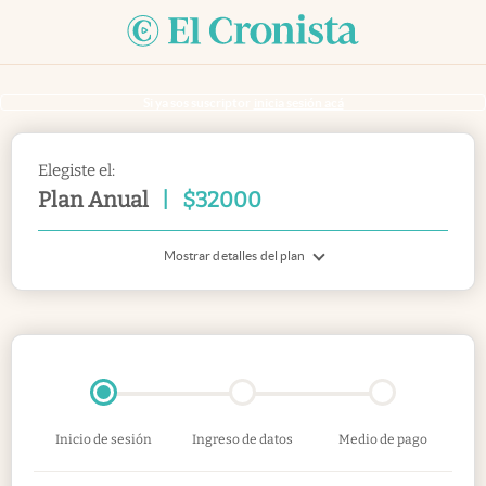
Si ya sos suscriptor
inicia sesión acá
Elegiste el:
Plan Anual
|
$
32000
Mostrar detalles del plan
Inicio de sesión
Ingreso de datos
Medio de pago