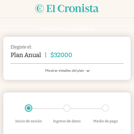
Si ya sos suscriptor
inicia sesión acá
Elegiste el:
Plan Anual
|
$
32000
Mostrar detalles del plan
Inicio de sesión
Ingreso de datos
Medio de pago