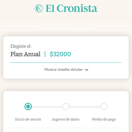
Si ya sos suscriptor
inicia sesión acá
Elegiste el:
Plan Anual
|
$
32000
Mostrar detalles del plan
Inicio de sesión
Ingreso de datos
Medio de pago