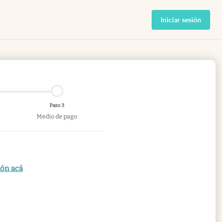
Iniciar sesión
Paso 3
Medio de pago
ión acá