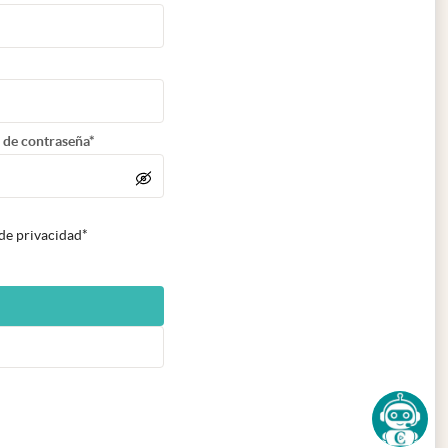
 de contraseña*
 de privacidad*
n nueva pestaña