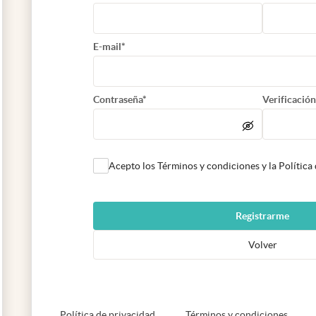
E-mail*
Contraseña*
Verificación
Acepto los Términos y condiciones y la Política
Registrarme
Volver
abre en nueva pestaña
abre e
Política de privacidad
Términos y condiciones