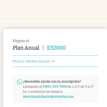
Elegiste el:
Plan Anual
|
$
32000
Mostrar detalles del plan
¿Necesitás ayuda con tu suscripción?
Llamanos al
0800-222-7664
de L a V de 9 a 17
hs. o envianos un email a:
atencionalcliente@cronista.com