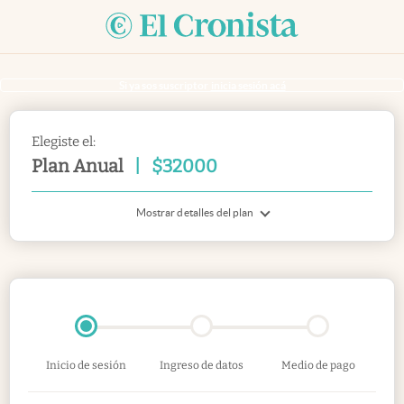
Si ya sos suscriptor
inicia sesión acá
Elegiste el:
Plan Anual
|
$
32000
Mostrar detalles del plan
Inicio de sesión
Ingreso de datos
Medio de pago