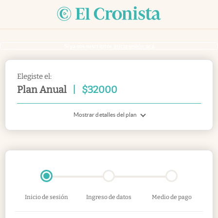
Si ya sos suscriptor
inicia sesión acá
Elegiste el:
Plan Anual
|
$
32000
Mostrar detalles del plan
Inicio de sesión
Ingreso de datos
Medio de pago