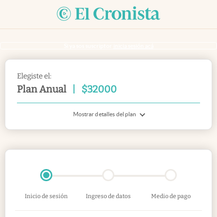
Si ya sos suscriptor
inicia sesión acá
Elegiste el:
Plan Anual
|
$
32000
Mostrar detalles del plan
Inicio de sesión
Ingreso de datos
Medio de pago