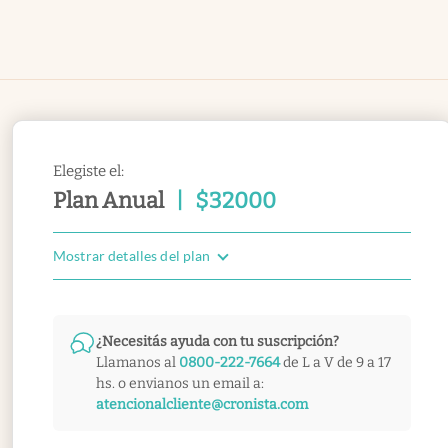
Elegiste el:
Plan Anual
|
$
32000
Mostrar detalles del plan
¿Necesitás ayuda con tu suscripción?
Llamanos al
0800-222-7664
de L a V de 9 a 17
hs. o envianos un email a:
atencionalcliente@cronista.com