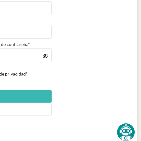
 de contraseña*
 de privacidad*
n nueva pestaña