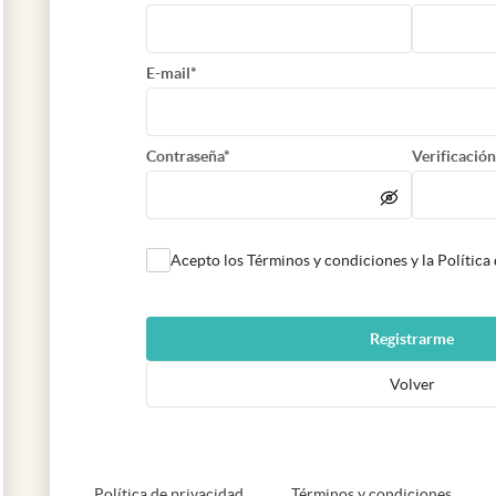
E-mail*
Contraseña*
Verificación
Acepto los Términos y condiciones y la Política
Registrarme
Volver
abre en nueva pestaña
abre e
Política de privacidad
Términos y condiciones