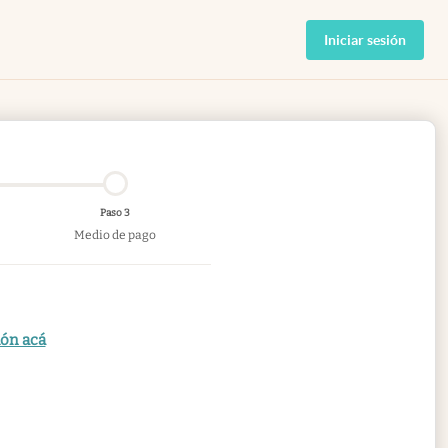
Iniciar sesión
Paso 3
Medio de pago
ión acá