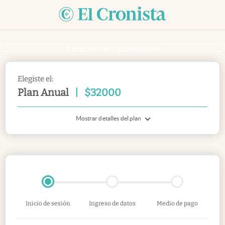
Si ya sos suscriptor
inicia sesión acá
Elegiste el:
Plan Anual
|
$
32000
Mostrar detalles del plan
Inicio de sesión
Ingreso de datos
Medio de pago