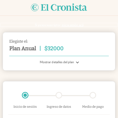
Si ya sos suscriptor
inicia sesión acá
Elegiste el:
Plan Anual
|
$
32000
Mostrar detalles del plan
Inicio de sesión
Ingreso de datos
Medio de pago