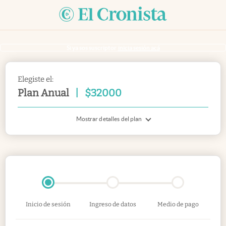
Si ya sos suscriptor
inicia sesión acá
Elegiste el:
Plan Anual
|
$
32000
Mostrar detalles del plan
Inicio de sesión
Ingreso de datos
Medio de pago