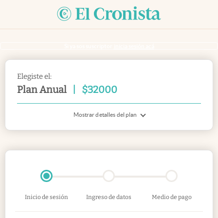
Si ya sos suscriptor
inicia sesión acá
Elegiste el:
Plan Anual
|
$
32000
Mostrar detalles del plan
Inicio de sesión
Ingreso de datos
Medio de pago