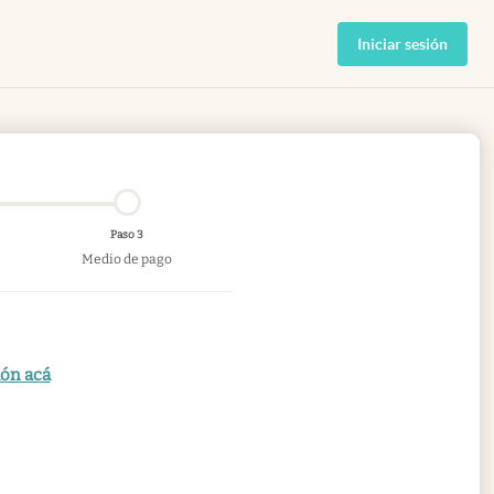
Iniciar sesión
Paso 3
Medio de pago
ión acá