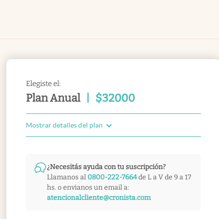
Elegiste el:
Plan Anual
|
$
32000
Mostrar detalles del plan
¿Necesitás ayuda con tu suscripción?
Llamanos al
0800-222-7664
de L a V de 9 a 17
hs. o envianos un email a:
atencionalcliente@cronista.com