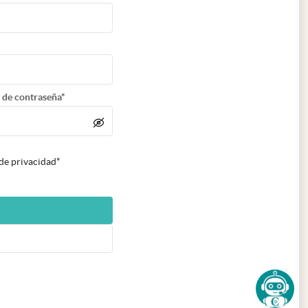
 de contraseña*
 de privacidad*
n nueva pestaña