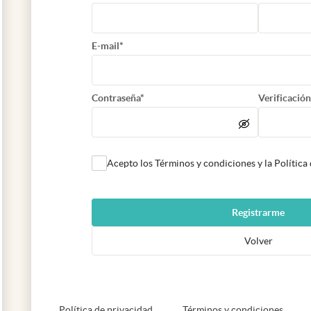
E-mail*
Contraseña*
Verificación
Acepto los Términos y condiciones y la Política
Registrarme
Volver
abre en nueva pestaña
abre e
Política de privacidad
Términos y condiciones