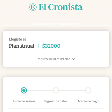
Si ya sos suscriptor
inicia sesión acá
Elegiste el:
Plan Anual
|
$
32000
Mostrar detalles del plan
Inicio de sesión
Ingreso de datos
Medio de pago