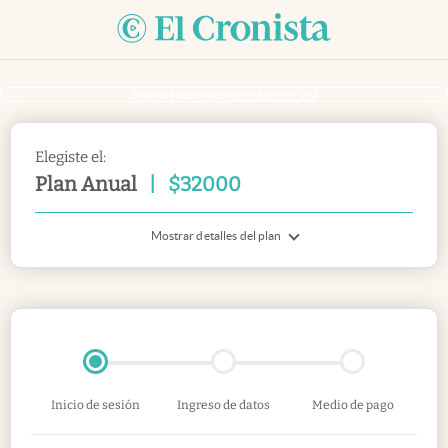
Si ya sos suscriptor
inicia sesión acá
Elegiste el:
Plan Anual
|
$
32000
Mostrar detalles del plan
Inicio de sesión
Ingreso de datos
Medio de pago