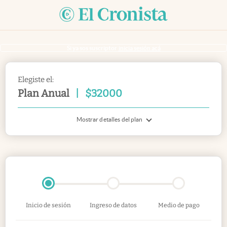
Si ya sos suscriptor
inicia sesión acá
Elegiste el:
Plan Anual
|
$
32000
Mostrar detalles del plan
Inicio de sesión
Ingreso de datos
Medio de pago