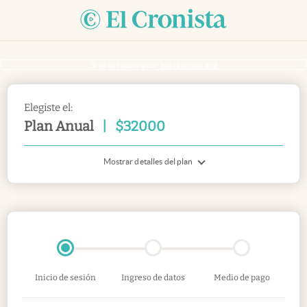
Si ya sos suscriptor
inicia sesión acá
Elegiste el:
Plan Anual
|
$
32000
Mostrar detalles del plan
Inicio de sesión
Ingreso de datos
Medio de pago