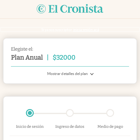
Si ya sos suscriptor
inicia sesión acá
Elegiste el:
Plan Anual
|
$
32000
Mostrar detalles del plan
Inicio de sesión
Ingreso de datos
Medio de pago