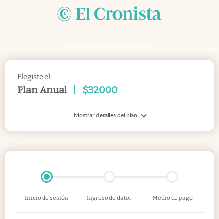
Si ya sos suscriptor
inicia sesión acá
Elegiste el:
Plan Anual
|
$
32000
Mostrar detalles del plan
Inicio de sesión
Ingreso de datos
Medio de pago