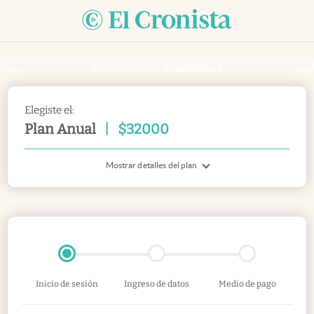
Si ya sos suscriptor
inicia sesión acá
Elegiste el:
Plan Anual
|
$
32000
Mostrar detalles del plan
Inicio de sesión
Ingreso de datos
Medio de pago