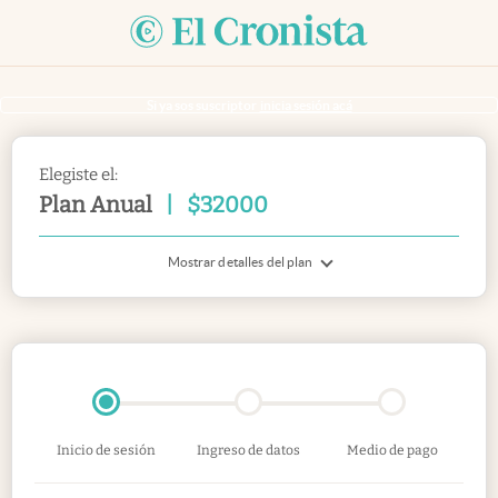
Si ya sos suscriptor
inicia sesión acá
Elegiste el:
Plan Anual
|
$
32000
Mostrar detalles del plan
Inicio de sesión
Ingreso de datos
Medio de pago