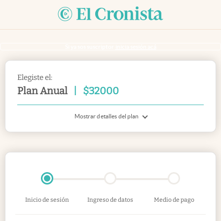
Si ya sos suscriptor
inicia sesión acá
Elegiste el:
Plan Anual
|
$
32000
Mostrar detalles del plan
Inicio de sesión
Ingreso de datos
Medio de pago