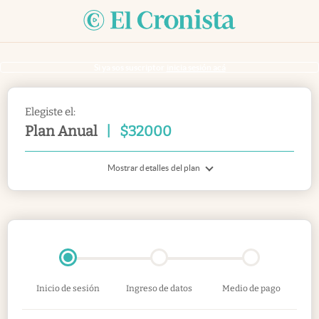
Si ya sos suscriptor
inicia sesión acá
Elegiste el:
Plan Anual
|
$
32000
Mostrar detalles del plan
Inicio de sesión
Ingreso de datos
Medio de pago