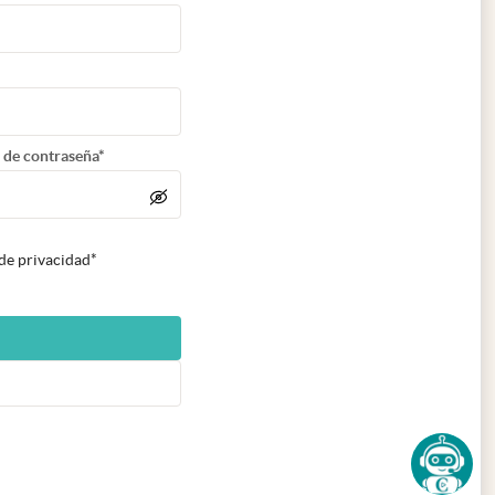
 de contraseña*
 de privacidad*
n nueva pestaña