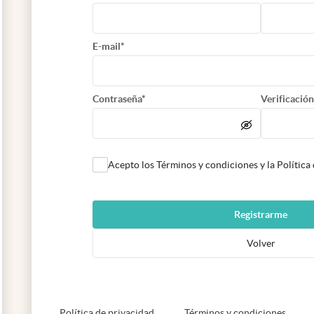
E-mail*
Contraseña*
Verificación
Acepto los Términos y condiciones y la Política
Registrarme
Volver
abre en nueva pestaña
abre e
Política de privacidad
Términos y condiciones