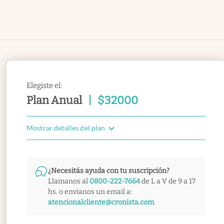
Elegiste el:
Plan Anual
|
$
32000
Mostrar detalles del plan
¿Necesitás ayuda con tu suscripción?
Llamanos al
0800-222-7664
de L a V de 9 a 17
hs. o envianos un email a:
atencionalcliente@cronista.com