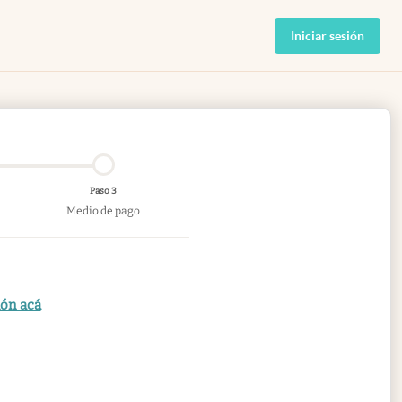
Iniciar sesión
Paso 3
Medio de pago
ión acá