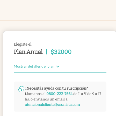
Elegiste el:
Plan Anual
|
$
32000
Mostrar detalles del plan
¿Necesitás ayuda con tu suscripción?
Llamanos al
0800-222-7664
de L a V de 9 a 17
hs. o envianos un email a:
atencionalcliente@cronista.com