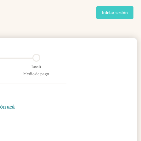
Iniciar sesión
Paso 3
Medio de pago
ión acá