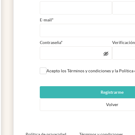
E-mail*
Contraseña*
Verificación
Acepto los Términos y condiciones y la Política
Registrarme
Volver
abre en nueva pestaña
abre e
Política de privacidad
Términos y condiciones