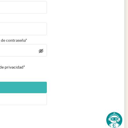
 de contraseña*
 de privacidad*
n nueva pestaña