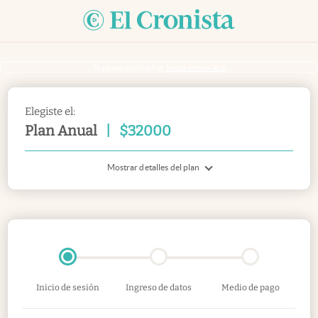
Si ya sos suscriptor
inicia sesión acá
Elegiste el:
Plan Anual
|
$
32000
Mostrar detalles del plan
Inicio de sesión
Ingreso de datos
Medio de pago