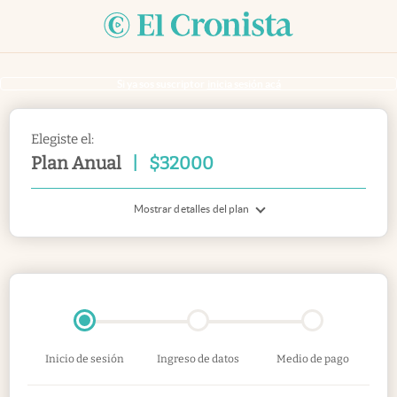
Si ya sos suscriptor
inicia sesión acá
Elegiste el:
Plan Anual
|
$
32000
Mostrar detalles del plan
Inicio de sesión
Ingreso de datos
Medio de pago