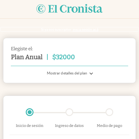
Si ya sos suscriptor
inicia sesión acá
Elegiste el:
Plan Anual
|
$
32000
Mostrar detalles del plan
Inicio de sesión
Ingreso de datos
Medio de pago