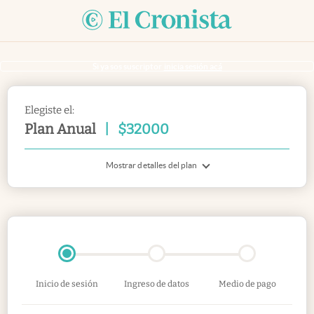
Si ya sos suscriptor
inicia sesión acá
Elegiste el:
Plan Anual
|
$
32000
Mostrar detalles del plan
Inicio de sesión
Ingreso de datos
Medio de pago