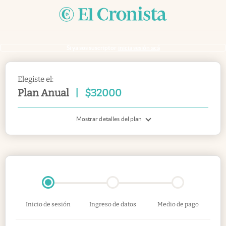
Si ya sos suscriptor
inicia sesión acá
Elegiste el:
Plan Anual
|
$
32000
Mostrar detalles del plan
Inicio de sesión
Ingreso de datos
Medio de pago