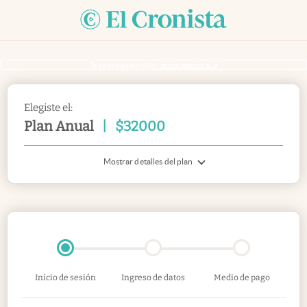
Si ya sos suscriptor
inicia sesión acá
Elegiste el:
Plan Anual
|
$
32000
Mostrar detalles del plan
Inicio de sesión
Ingreso de datos
Medio de pago