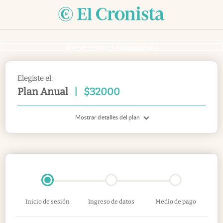
Si ya sos suscriptor
inicia sesión acá
Elegiste el:
Plan Anual
|
$
32000
Mostrar detalles del plan
Inicio de sesión
Ingreso de datos
Medio de pago