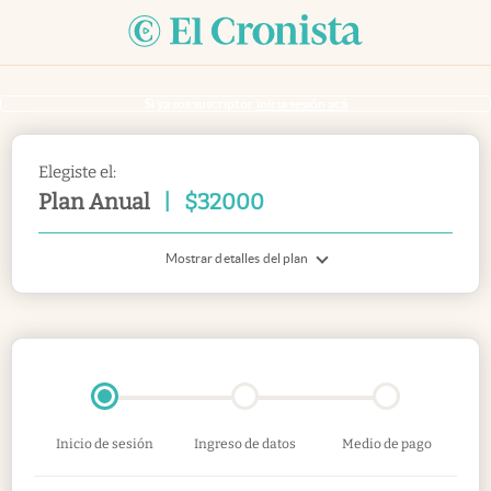
Si ya sos suscriptor
inicia sesión acá
Elegiste el:
Plan Anual
|
$
32000
Mostrar detalles del plan
Inicio de sesión
Ingreso de datos
Medio de pago