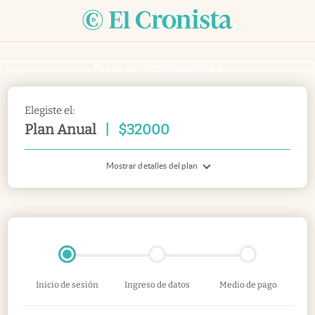
Si ya sos suscriptor
inicia sesión acá
Elegiste el:
Plan Anual
|
$
32000
Mostrar detalles del plan
Inicio de sesión
Ingreso de datos
Medio de pago