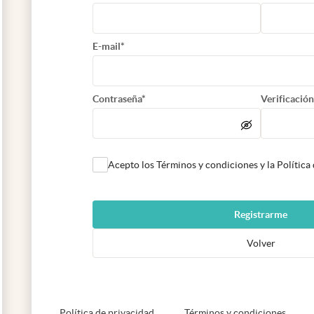
E-mail*
Contraseña*
Verificación
Acepto los Términos y condiciones y la Política
Registrarme
Volver
abre en nueva pestaña
abre e
Política de privacidad
Términos y condiciones