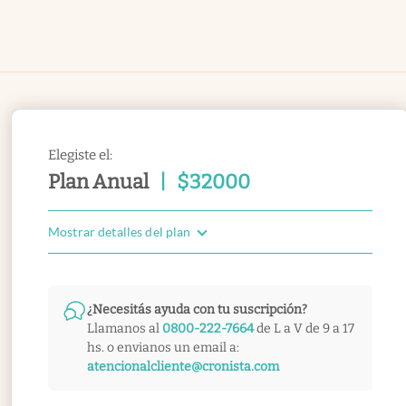
Elegiste el:
Plan Anual
|
$
32000
Mostrar detalles del plan
¿Necesitás ayuda con tu suscripción?
Llamanos al
0800-222-7664
de L a V de 9 a 17
hs. o envianos un email a:
atencionalcliente@cronista.com