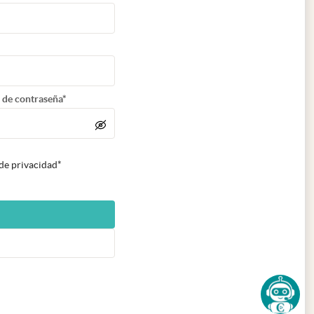
 de contraseña*
 de privacidad*
n nueva pestaña