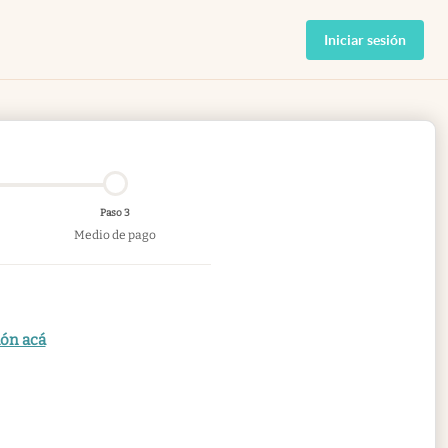
Iniciar sesión
Paso 3
Medio de pago
ión acá