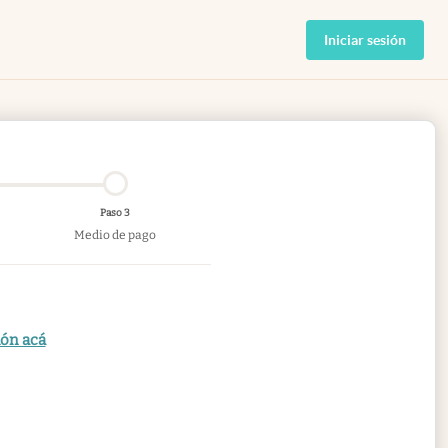
Iniciar sesión
Paso 3
Medio de pago
ión acá