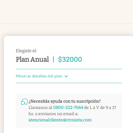
Elegiste el:
Plan Anual
|
$
32000
Mostrar detalles del plan
¿Necesitás ayuda con tu suscripción?
Llamanos al
0800-222-7664
de L a V de 9 a 17
hs. o envianos un email a:
atencionalcliente@cronista.com