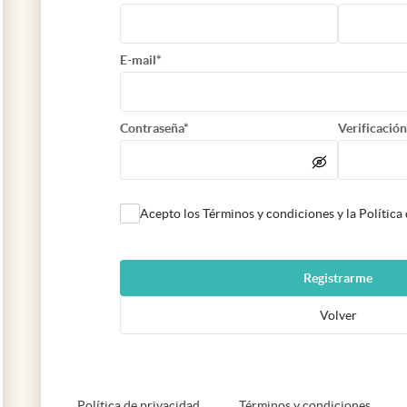
E-mail*
Contraseña*
Verificación
Acepto los Términos y condiciones y la Política
Registrarme
Volver
abre en nueva pestaña
abre e
Política de privacidad
Términos y condiciones