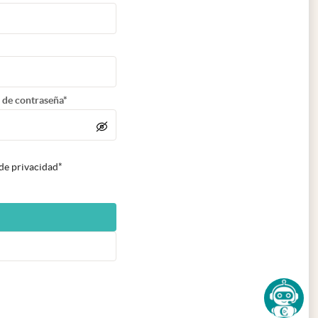
 de contraseña*
 de privacidad*
n nueva pestaña