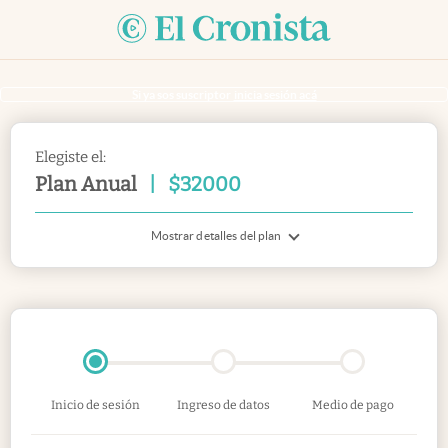
Si ya sos suscriptor
inicia sesión acá
Elegiste el:
Plan Anual
|
$
32000
Mostrar detalles del plan
Inicio de sesión
Ingreso de datos
Medio de pago