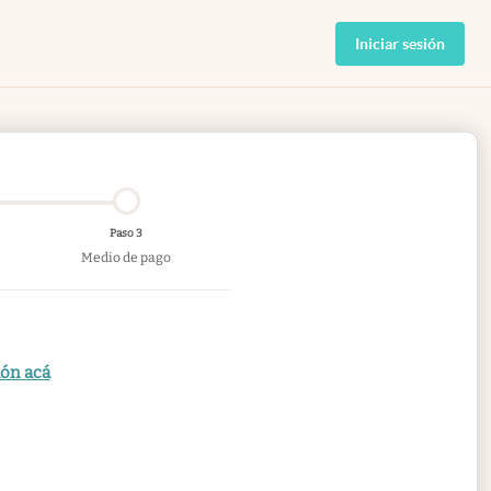
Iniciar sesión
Paso 3
Medio de pago
ión acá