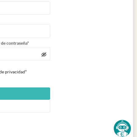
 de contraseña*
 de privacidad*
n nueva pestaña