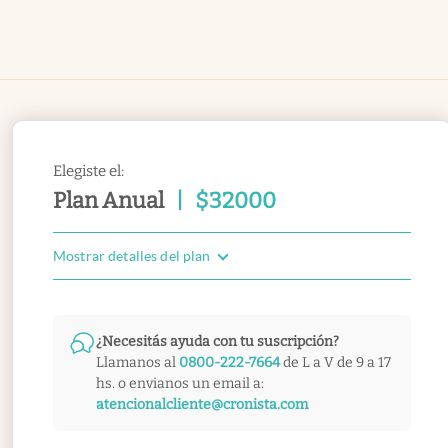
Elegiste el:
Plan Anual
|
$
32000
Mostrar detalles del plan
¿Necesitás ayuda con tu suscripción?
Llamanos al
0800-222-7664
de L a V de 9 a 17
hs. o envianos un email a:
atencionalcliente@cronista.com