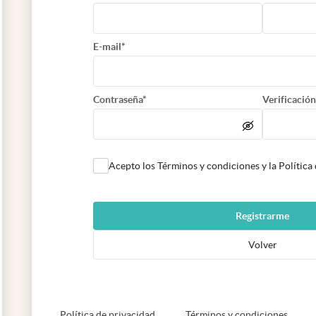
E-mail*
Contraseña*
Verificación
Acepto los Términos y condiciones y la Política
Registrarme
Volver
abre en nueva pestaña
abre e
Política de privacidad
Términos y condiciones