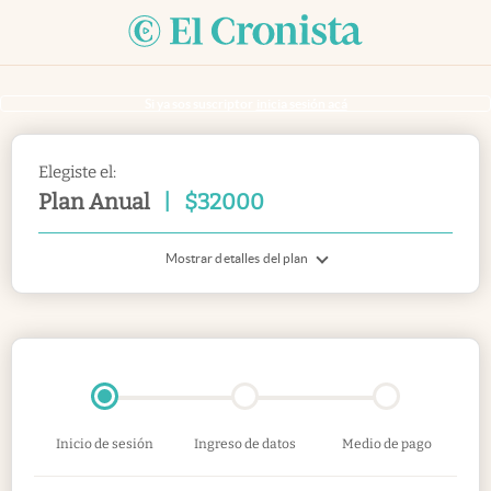
Si ya sos suscriptor
inicia sesión acá
Elegiste el:
Plan Anual
|
$
32000
Mostrar detalles del plan
Inicio de sesión
Ingreso de datos
Medio de pago