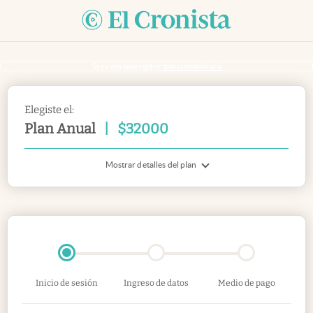
Si ya sos suscriptor
inicia sesión acá
Elegiste el:
Plan Anual
|
$
32000
Mostrar detalles del plan
Inicio de sesión
Ingreso de datos
Medio de pago