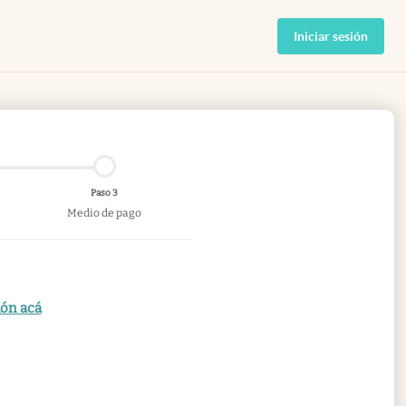
Iniciar sesión
Paso 3
Medio de pago
ión acá