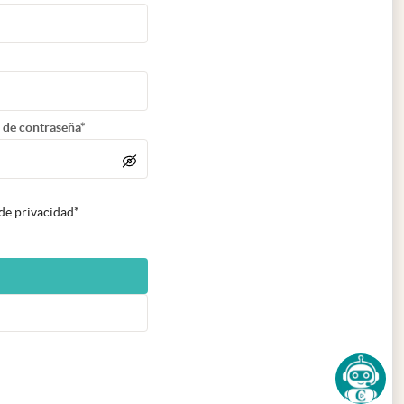
 de contraseña*
 de privacidad*
n nueva pestaña