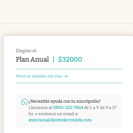
Elegiste el:
Plan Anual
|
$
32000
Mostrar detalles del plan
¿Necesitás ayuda con tu suscripción?
Llamanos al
0800-222-7664
de L a V de 9 a 17
hs. o envianos un email a:
atencionalcliente@cronista.com