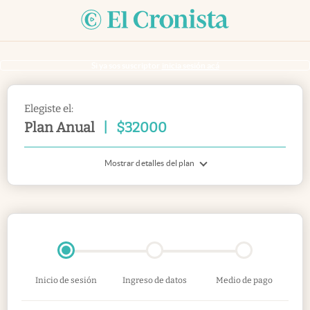
Si ya sos suscriptor
inicia sesión acá
Elegiste el:
Plan Anual
|
$
32000
Mostrar detalles del plan
Inicio de sesión
Ingreso de datos
Medio de pago