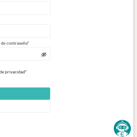
 de contraseña*
 de privacidad*
n nueva pestaña