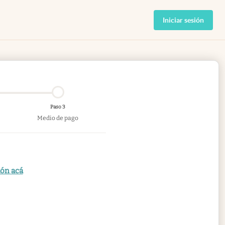
Iniciar sesión
Paso 3
Medio de pago
ión acá