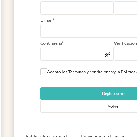
E-mail*
Contraseña*
Verificación
Acepto los Términos y condiciones y la Política
Registrarme
Volver
abre en nueva pestaña
abre e
Política de privacidad
Términos y condiciones