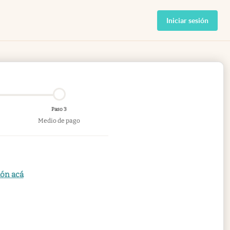
Iniciar sesión
Paso 3
Medio de pago
ión acá