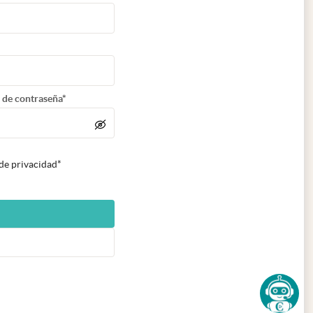
 de contraseña*
 de privacidad*
n nueva pestaña