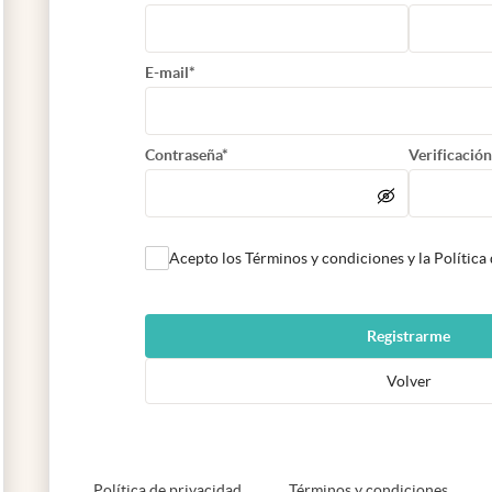
E-mail*
Contraseña*
Verificación
Acepto los Términos y condiciones y la Política
Registrarme
Volver
abre en nueva pestaña
abre e
Política de privacidad
Términos y condiciones