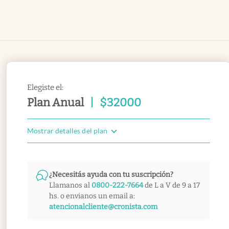
Elegiste el:
Plan Anual
|
$
32000
Mostrar detalles del plan
¿Necesitás ayuda con tu suscripción?
Llamanos al
0800-222-7664
de L a V de 9 a 17
hs. o envianos un email a:
atencionalcliente@cronista.com