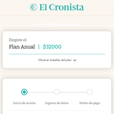
Si ya sos suscriptor
inicia sesión acá
Elegiste el:
Plan Anual
|
$
32000
Mostrar detalles del plan
Inicio de sesión
Ingreso de datos
Medio de pago