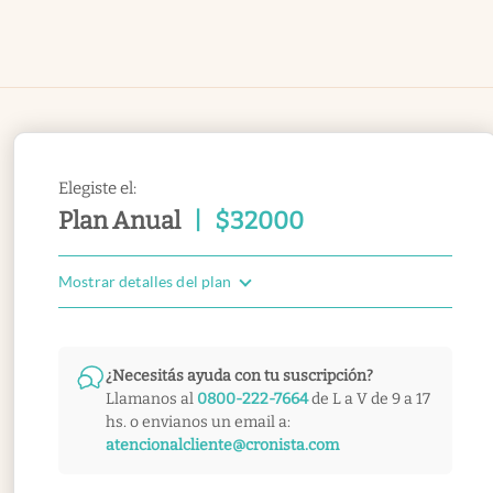
Elegiste el:
Plan Anual
|
$
32000
Mostrar detalles del plan
¿Necesitás ayuda con tu suscripción?
Llamanos al
0800-222-7664
de L a V de 9 a 17
hs. o envianos un email a:
atencionalcliente@cronista.com