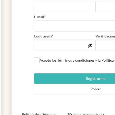
E-mail*
Contraseña*
Verificación
Acepto los Términos y condiciones y la Política
Registrarme
Volver
abre en nueva pestaña
abre e
Política de privacidad
Términos y condiciones