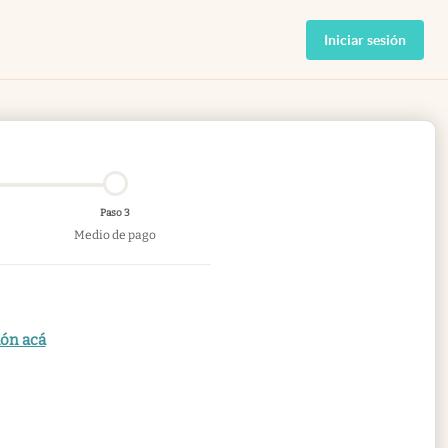
Iniciar sesión
Paso 3
Medio de pago
ión acá