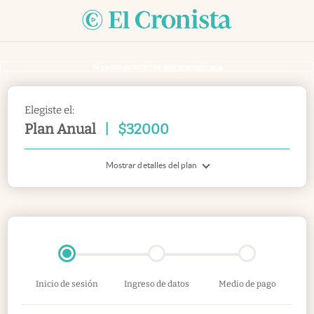
Si ya sos suscriptor
inicia sesión acá
Elegiste el:
Plan Anual
|
$
32000
Mostrar detalles del plan
Inicio de sesión
Ingreso de datos
Medio de pago