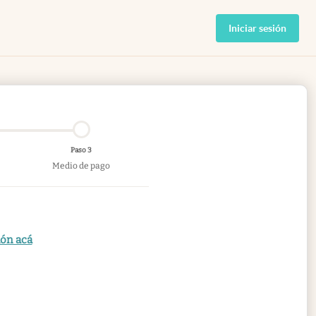
Iniciar sesión
Paso 3
Medio de pago
ión acá