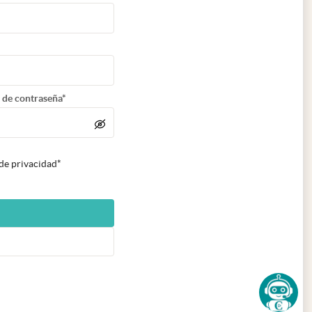
 de contraseña*
 de privacidad*
n nueva pestaña