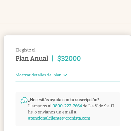
Elegiste el:
Plan Anual
|
$
32000
Mostrar detalles del plan
¿Necesitás ayuda con tu suscripción?
Llamanos al
0800-222-7664
de L a V de 9 a 17
hs. o envianos un email a:
atencionalcliente@cronista.com