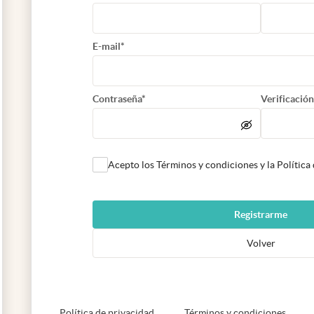
E-mail*
Contraseña*
Verificación
Acepto los Términos y condiciones y la Política
Registrarme
Volver
abre en nueva pestaña
abre e
Política de privacidad
Términos y condiciones