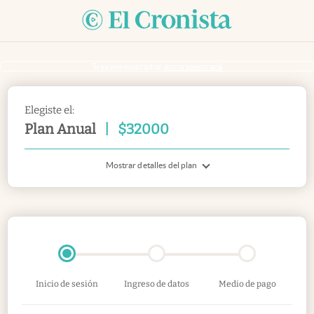
Si ya sos suscriptor
inicia sesión acá
Elegiste el:
Plan Anual
|
$
32000
Mostrar detalles del plan
Inicio de sesión
Ingreso de datos
Medio de pago